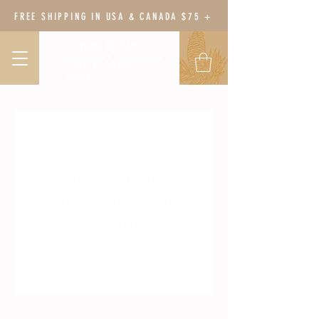
FREE SHIPPING IN USA & CANADA $75 +
BODY BOTANY
HERBAL WELLNESS &
GARDEN
Rien à réserver pour
l'instant. Revenez nous
voir bientôt.