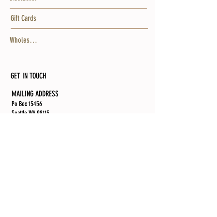
Gift Cards
Wholesale
GET IN TOUCH
MAILING ADDRESS
Po Box 15456
Seattle WA 98115
bodybotanystore@gmail.com
Follow Us