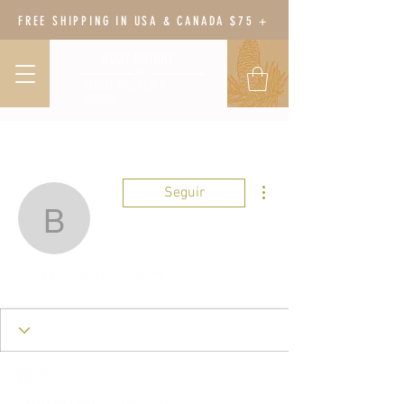
FREE SHIPPING IN USA & CANADA $75 +
BODY BOTANY
HERBAL WELLNESS &
GARDEN
Más acciones
Seguir
bodybotanystore
Administrador
bodybotanystore
Perfil
Fecha de registro: 8 dic 2023